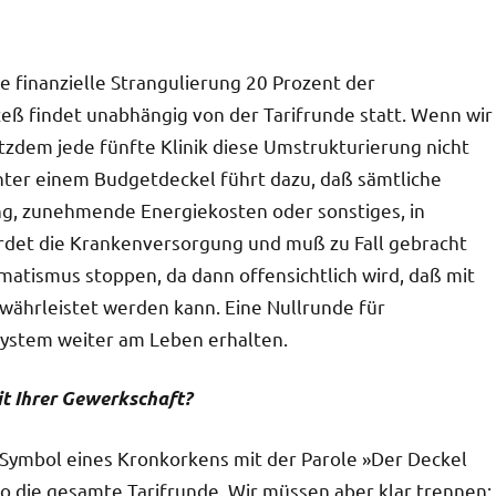
ine finanzielle Strangulierung 20 Prozent der
eß findet unabhängig von der Tarifrunde statt. Wenn wir
zdem jede fünfte Klinik diese Umstrukturierung nicht
unter einem Budgetdeckel führt dazu, daß sämtliche
, zunehmende Energiekosten oder sonstiges, in
det die Krankenversorgung und muß zu Fall gebracht
atismus stoppen, da dann offensichtlich wird, daß mit
ährleistet werden kann. Eine Nullrunde für
ystem weiter am Leben erhalten.
eit Ihrer Gewerkschaft?
as Symbol eines Kronkorkens mit der Parole »Der Deckel
o die gesamte Tarifrunde. Wir müssen aber klar trennen: