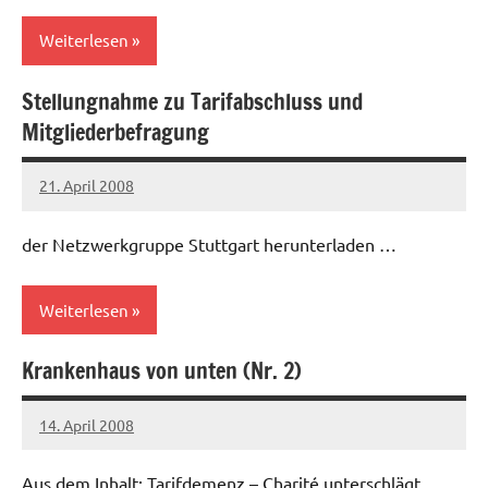
Weiterlesen
Stellungnahme zu Tarifabschluss und
Allgemein
Mitgliederbefragung
21. April 2008
Ilja
der Netzwerkgruppe Stuttgart herunterladen …
Weiterlesen
Krankenhaus von unten (Nr. 2)
Allgemein
14. April 2008
Ilja
Aus dem Inhalt: Tarifdemenz – Charité unterschlägt