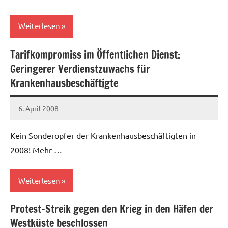
Weiterlesen
Tarifkompromiss im Öffentlichen Dienst:
Allgemein
Geringerer Verdienstzuwachs für
Gesundheitswesen
Krankenhausbeschäftigte
6. April 2008
Ilja
Kein Sonderopfer der Krankenhausbeschäftigten in
2008! Mehr …
Weiterlesen
Protest-Streik gegen den Krieg in den Häfen der
Allgemein
Westküste beschlossen