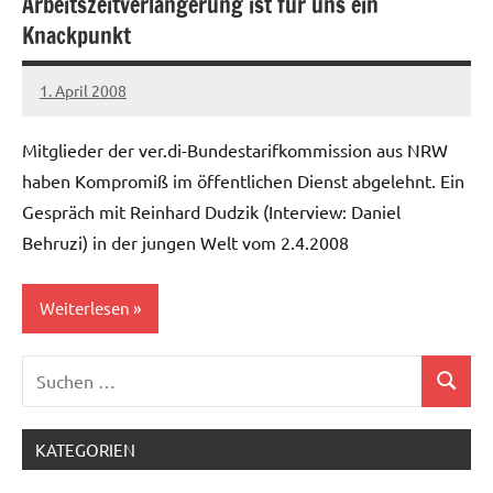
Arbeitszeitverlängerung ist für uns ein
Allgemein
Knackpunkt
1. April 2008
Ilja
Mitglieder der ver.di-Bundestarifkommission aus NRW
haben Kompromiß im öffentlichen Dienst abgelehnt. Ein
Gespräch mit Reinhard Dudzik (Interview: Daniel
Behruzi) in der jungen Welt vom 2.4.2008
Weiterlesen
Suchen
Allgemein
Suchen
nach:
KATEGORIEN