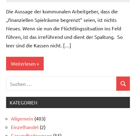
Die Aussage der kommunalen Arbeitgeber, dass die
„finanziellen Spielräume begrenzt“ seien, ist nichts
Neues. Wenn sie nun die Flüchtlingssituation ins Feld
führen, ist das irreführend und dient der Spaltung. So
leer sind die Kassen nicht. […]
Weiterlesen
Suchen
Allgemein
Suchen
nach:
Öffentlicher
Dienst
KATEGORIEN
Allgemein
(403)
Einzelhandel
(2)
Gesundheitswesen
(55)