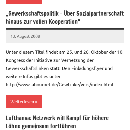
„Gewerkschaftspolitik – Über Sozialpartnerschaft
Allgemein
hinaus zur vollen Kooperation“
Telekom
13. August 2008
Ilja
Unter diesem Titel findet am 25. und 26. Oktober der 10.
Kongress der Initiative zur Vernetzung der
Gewerkschaftslinken statt. Den Einladungsflyer und
weitere Infos gibt es unter
http://www.labournet.de/GewLinke/vers/index.html
Weiterlesen
Lufthansa: Netzwerk will Kampf für höhere
Allgemein
Löhne gemeinsam fortführen