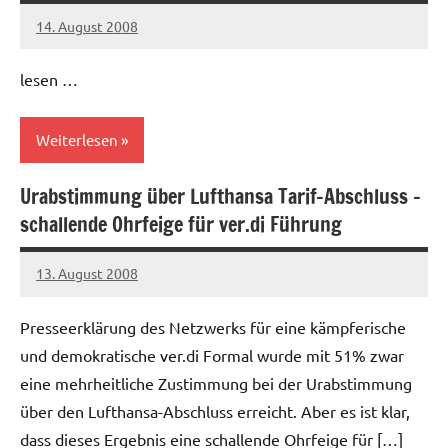
14. August 2008
Ilja
lesen …
Weiterlesen
Urabstimmung über Lufthansa Tarif-Abschluss –
Allgemein
schallende Ohrfeige für ver.di Führung
13. August 2008
Ilja
Presseerklärung des Netzwerks für eine kämpferische
und demokratische ver.di Formal wurde mit 51% zwar
eine mehrheitliche Zustimmung bei der Urabstimmung
über den Lufthansa-Abschluss erreicht. Aber es ist klar,
dass dieses Ergebnis eine schallende Ohrfeige für […]