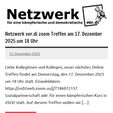
Allgemein
Kampf
gegen
Sozialabbau
Netzwerk ver.di zoom Treffen am 17. Dezember
Öffentlicher
2025 um 18 Uhr
Dienst
12. Dezember 2025
alexander
Liebe Kolleginnen und Kollegen, unser nächstes Online
Treffen findet am Donnerstag, den 17. Dezember 2025
um 18 Uhr statt. Einwahldaten:
https://us02web.zoom.us/j/7186072157
Sozialpartnerschaft adé: für einen kämpferischen Kurs in
2026! statt. Auf diesem Treffen wollen wir […]