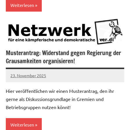
Weiterlesen
Allgemein
Gesundheitswesen
Kampf
Musterantrag: Widerstand gegen Regierung der
gegen
Sozialabbau
Grausamkeiten organisieren!
Öffentlicher
23. November 2025
Dienst
alexander
Sozial- und
Hier veröffentlichen wir einen Musterantrag, den ihr
Erziehungsdienst
gerne als Diskussionsgrundlage in Gremien und
Telekom
Betriebsgruppen nutzen könnt!
Verkehrsbetriebe
Weiterlesen