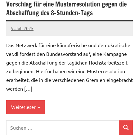
Vorschlag für eine Musterresolution gegen die
gegen
Abschaffung des 8-Stunden-Tags
Sozialabbau
Öffentlicher
9. Juli 2025
alexander
Dienst
Das Netzwerk für eine kämpferische und demokratische
ver.di fordert den Bundesvorstand auf, eine Kampagne
gegen die Abschaffung der täglichen Höchstarbeitszeit
zu beginnen. Hierfür haben wir eine Musterresolution
erarbeitet, die in die verschiedenen Gremien eingebracht
werden […]
Weiterlesen
Suchen
Allgemein
Suchen
nach:
Kampf