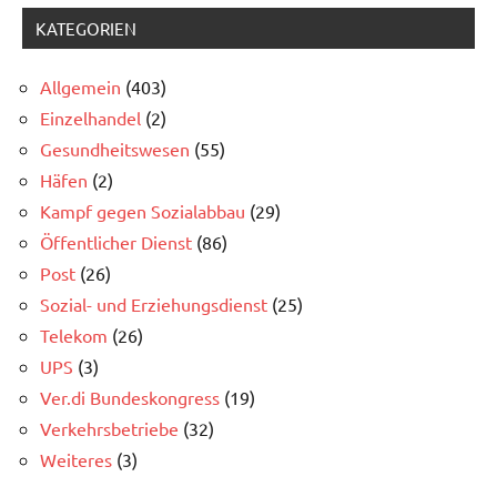
gegen
KATEGORIEN
Sozialabbau
Allgemein
(403)
Einzelhandel
(2)
Gesundheitswesen
(55)
Häfen
(2)
Kampf gegen Sozialabbau
(29)
Öffentlicher Dienst
(86)
Post
(26)
Sozial- und Erziehungsdienst
(25)
Telekom
(26)
UPS
(3)
Ver.di Bundeskongress
(19)
Verkehrsbetriebe
(32)
Weiteres
(3)