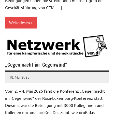
Bedingungen haben die streikenden Beschäftigten der
Geschäftsführung von CFM […]
Verkehrsbetriebe
Weiterlesen
Gesundheitswesen
Öffentlicher
Dienst
„Gegenmacht im Gegenwind“
18. Mai 2025
alexander
Vom 2. – 4. Mai 2025 fand die Konferenz „Gegenmacht
im Gegenwind“ der Rosa-Luxemburg-Konferenz statt.
Diesmal war die Beteiligung mit 3000 Kolleginnen und
Kollegen nochmal größer. Das zeigt, wie groß das