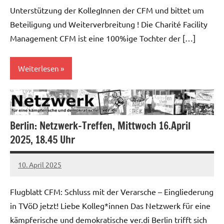
Unterstützung der KollegInnen der CFM und bittet um
Beteiligung und Weiterverbreitung ! Die Charité Facility
Management CFM ist eine 100%ige Tochter der […]
Weiterlesen
Allgemein
Gesundheitswesen
Berlin: Netzwerk-Treffen, Mittwoch 16.April
Kampf
2025, 18.45 Uhr
gegen
Sozialabbau
10. April 2025
alexander
Flugblatt CFM: Schluss mit der Verarsche – Eingliederung
in TVöD jetzt! Liebe Kolleg*innen Das Netzwerk für eine
kämpferische und demokratische ver.di Berlin trifft sich