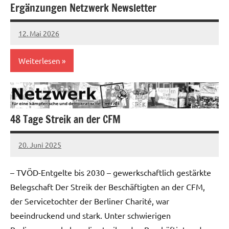
Ergänzungen Netzwerk Newsletter
12. Mai 2026
alexander
Weiterlesen
Allgemein
Einzelhandel
48 Tage Streik an der CFM
Gesundheitswesen
20. Juni 2025
Kampf
alexander
gegen
– TVÖD-Entgelte bis 2030 – gewerkschaftlich gestärkte
Sozialabbau
Belegschaft Der Streik der Beschäftigten an der CFM,
Öffentlicher
der Servicetochter der Berliner Charité, war
Dienst
beeindruckend und stark. Unter schwierigen
Telekom