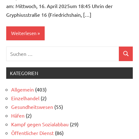
am: Mittwoch, 16. April 2025um 18:45 Uhrin der
Gryphiusstraße 16 (Friedrichshain, […]
Weiterlesen
Suchen
Allgemein
Suchen
nach:
Gesundheitswesen
KATEGORIEN
Kampf
gegen
Allgemein
(403)
Sozialabbau
Einzelhandel
(2)
Öffentlicher
Gesundheitswesen
(55)
Dienst
Häfen
(2)
Sozial- und
Kampf gegen Sozialabbau
(29)
Erziehungsdienst
Öffentlicher Dienst
(86)