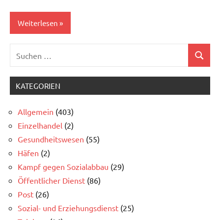
Weiterlesen
Suchen
Allgemein
Suchen
nach:
Kampf
gegen
KATEGORIEN
Sozialabbau
Allgemein
(403)
Einzelhandel
(2)
Gesundheitswesen
(55)
Häfen
(2)
Kampf gegen Sozialabbau
(29)
Öffentlicher Dienst
(86)
Post
(26)
Sozial- und Erziehungsdienst
(25)