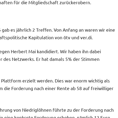
ften für die Mitgliedschaft zurückerobern.
ab es jährlich 2 Treffen. Von Anfang an waren wir eine
tspolitische Kapitulation von ötv und ver.di.
gen Herbert Mai kandidiert. Wir haben ihn dabei
r des Netzwerks. Er hat damals 5% der Stimmen
 Plattform erzielt werden. Dies war enorm wichtig als
m die Forderung nach einer Rente ab 58 auf freiwilliger
ührung von Niedriglöhnen führte zu der Forderung nach
ie eine konkrete Forderung erhoben, nämlich 12 Euro