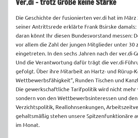
Ver.di – trotz Größe keine Stärke
Die Geschichte der fusionierten ver.di hat im März
seiner Antrittsrede erklärte Frank Bsirske damals
daran könnt Ihr diesen Bundesvorstand messen: D
vor allem die Zahl der jungen Mitglieder unter 30 z
eingetreten. In den sechs Jahren nach der ver.di
Und die Verantwortung dafür trägt die ver.di-Führ
gefolgt. Über ihre Mitarbeit an Hartz- und Rürup
Wettbewerbsfähigkeit“, Runden Tischen und Kanzle
Die gewerkschaftliche Tarifpolitik wird nicht me
sondern von den Wettbewerbsinteressen und den le
Verzichtspolitik, Reallohnsenkungen, Arbeitszeit
gehaltsmäßig stehen unsere Spitzenfunktionäre au
im Monat.