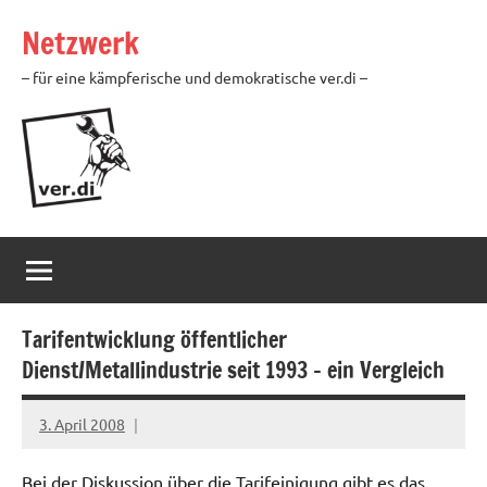
Zum
Netzwerk
Inhalt
springen
– für eine kämpferische und demokratische ver.di –
Tarifentwicklung öffentlicher
Dienst/Metallindustrie seit 1993 – ein Vergleich
3. April 2008
Ilja
Bei der Diskussion über die Tarifeinigung gibt es das