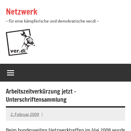
Zum
Netzwerk
Inhalt
springen
– für eine kämpferische und demokratische ver.di –
Arbeitszeitverkürzung jetzt –
Unterschriftensammlung
2. Februar 2009
Ilja
Beim bundesweiten Netzwerktreffen im Mai 2008 wurde