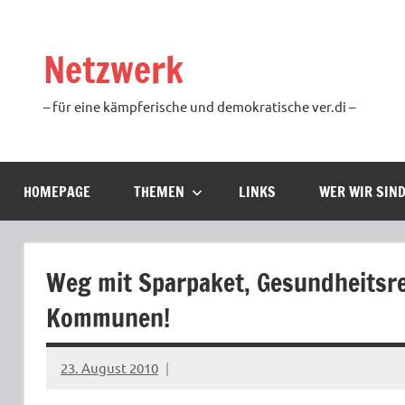
Zum
Inhalt
Netzwerk
springen
– für eine kämpferische und demokratische ver.di –
HOMEPAGE
THEMEN
LINKS
WER WIR SIN
Weg mit Sparpaket, Gesundheitsr
Kommunen!
23. August 2010
Ilja