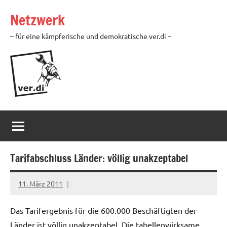
Zum
Netzwerk
Inhalt
springen
– für eine kämpferische und demokratische ver.di –
Tarifabschluss Länder: völlig unakzeptabel
11. März 2011
Ilja
Das Tarifergebnis für die 600.000 Beschäftigten der
Länder ist völlig unakzeptabel. Die tabellenwirksame