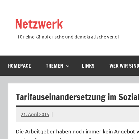
Zum
Inhalt
Netzwerk
springen
– für eine kämpferische und demokratische ver.di –
HOMEPAGE
THEMEN
LINKS
WER WIR SIN
Tarifauseinandersetzung im Sozia
21. April 2015
Ilja
Die Arbeitgeber haben noch immer kein Angebot vo