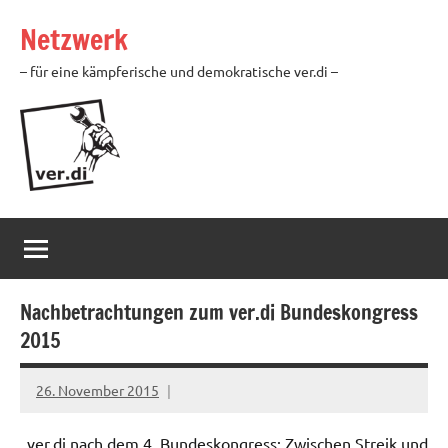
Zum
Netzwerk
Inhalt
springen
– für eine kämpferische und demokratische ver.di –
Nachbetrachtungen zum ver.di Bundeskongress
2015
26. November 2015
Ilja
„ver,di nach dem 4. Bundeskongress: Zwischen Streik und