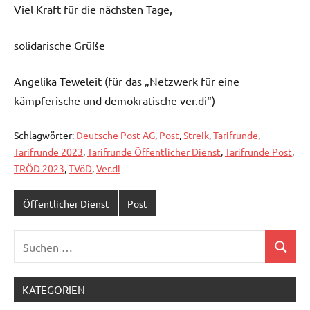
Viel Kraft für die nächsten Tage,
solidarische Grüße
Angelika Teweleit (für das „Netzwerk für eine
kämpferische und demokratische ver.di“)
Schlagwörter:
Deutsche Post AG
,
Post
,
Streik
,
Tarifrunde
,
Tarifrunde 2023
,
Tarifrunde Öffentlicher Dienst
,
Tarifrunde Post
,
TRÖD 2023
,
TVöD
,
Ver.di
Öffentlicher Dienst
Post
Suchen
Suchen
nach:
KATEGORIEN