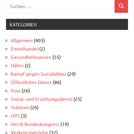
Suchen
Gesundheitswesen
Suchen
nach:
Kampf
gegen
KATEGORIEN
Sozialabbau
Allgemein
(403)
Öffentlicher
Einzelhandel
(2)
Dienst
Gesundheitswesen
(55)
Häfen
(2)
Kampf gegen Sozialabbau
(29)
Öffentlicher Dienst
(86)
Post
(26)
Sozial- und Erziehungsdienst
(25)
Telekom
(26)
UPS
(3)
Ver.di Bundeskongress
(19)
Verkehrsbetriebe
(32)