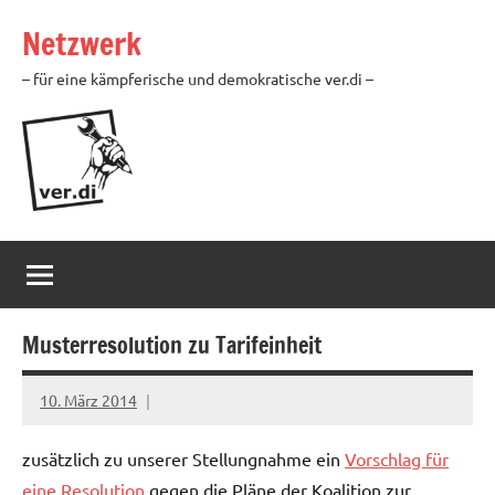
Zum
Netzwerk
Inhalt
springen
– für eine kämpferische und demokratische ver.di –
Musterresolution zu Tarifeinheit
10. März 2014
Ilja
zusätzlich zu unserer Stellungnahme ein
Vorschlag für
eine Resolution
gegen die Pläne der Koalition zur