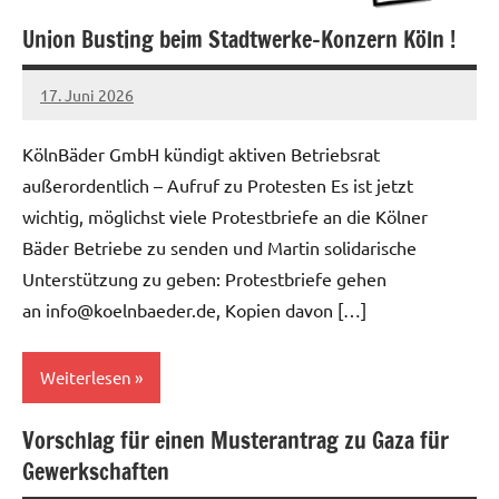
Union Busting beim Stadtwerke-Konzern Köln !
Weiteres
17. Juni 2026
netzwerkverdi
KölnBäder GmbH kündigt aktiven Betriebsrat
außerordentlich – Aufruf zu Protesten Es ist jetzt
wichtig, möglichst viele Protestbriefe an die Kölner
Bäder Betriebe zu senden und Martin solidarische
Unterstützung zu geben: Protestbriefe gehen
an info@koelnbaeder.de, Kopien davon […]
Weiterlesen
Vorschlag für einen Musterantrag zu Gaza für
Allgemein
Gewerkschaften